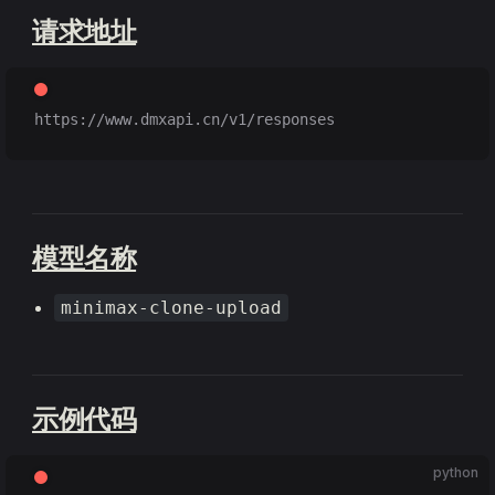
请求地址
https://www.dmxapi.cn/v1/responses
模型名称
minimax-clone-upload
示例代码
python