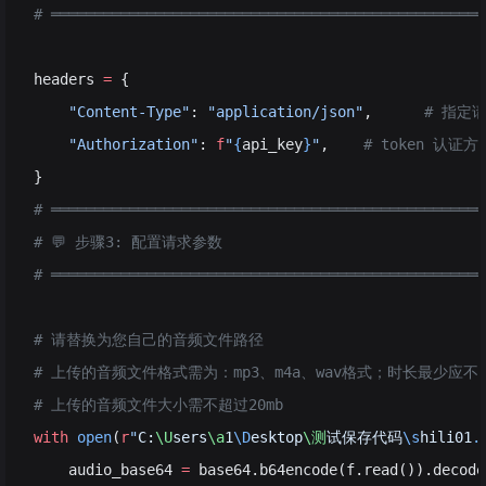
# ══════════════════════════════════════════════════
headers 
=
 {
    "Content-Type"
: 
"application/json"
,      
# 指定请
    "Authorization"
: 
f
"
{
api_key
}
"
,    
# token 认证方
}
# ══════════════════════════════════════════════════
# 💬 步骤3: 配置请求参数
# ══════════════════════════════════════════════════
# 请替换为您自己的音频文件路径
# 上传的音频文件格式需为：mp3、m4a、wav格式；时长最少应
# 上传的音频文件大小需不超过20mb
with
 open
(
r
"
C:
\U
sers
\a
1
\D
esktop
\测
试保存代码
\s
hili01
.
    audio_base64 
=
 base64.b64encode(f.read()).decode