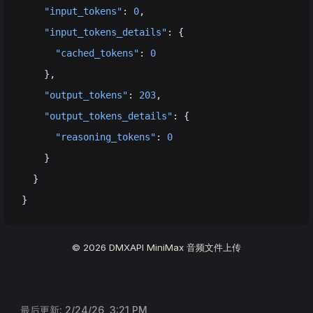
    "input_tokens"
: 
0
,
    "input_tokens_details"
: {
      "cached_tokens"
: 
0
    },
    "output_tokens"
: 
203
,
    "output_tokens_details"
: {
      "reasoning_tokens"
: 
0
    }
  }
}
© 2026 DMXAPI MiniMax 音频文件上传
最后更新:
2/24/26, 3:21 PM