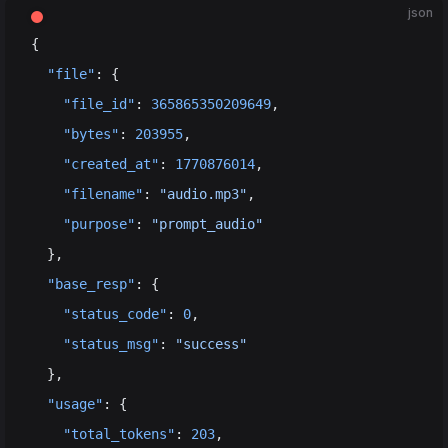
json
{
  "file"
: {
    "file_id"
: 
365865350209649
,
    "bytes"
: 
203955
,
    "created_at"
: 
1770876014
,
    "filename"
: 
"audio.mp3"
,
    "purpose"
: 
"prompt_audio"
  },
  "base_resp"
: {
    "status_code"
: 
0
,
    "status_msg"
: 
"success"
  },
  "usage"
: {
    "total_tokens"
: 
203
,