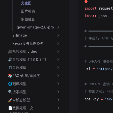
文生图
import
 request
图片编辑
import
 json
多图融合
qwen-image-2.0-pro
# ════════════
Z-Image
# 步骤1: 配置 
Recraft 矢量图模型
# ════════════
🎥视频模型 video
🔊️音频模型 TTS & STT
# DMXAPI 服
🎵音乐模型
url 
=
 "https:/
📚RAG-向量/重排序
🌐翻译模型
# DMXAPI 密
🔍搜索模型
# 获取方式: 登录
api_key 
=
 "sk-
🚀全模态模型
📄数据处理（文