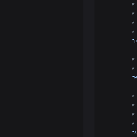
           
         
          
           
            "p
           
            
            "w
            
            #
          
          
            "s