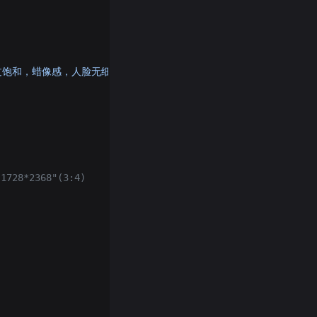
过饱和，蜡像感，人脸无细节，过度光滑，画面具有AI感。构图混乱。文
1728*2368"(3:4)