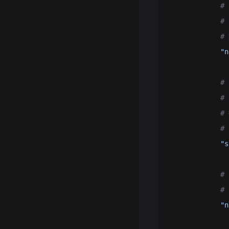
            
         
          
            "n
           
            
            #
            #
            "s
           
            
            "n