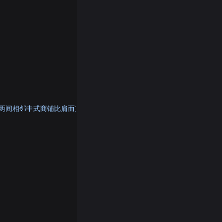
两间相邻中式商铺比肩而立，檐下悬挂印有剪纸马的暖光灯笼，在阴天漫射光