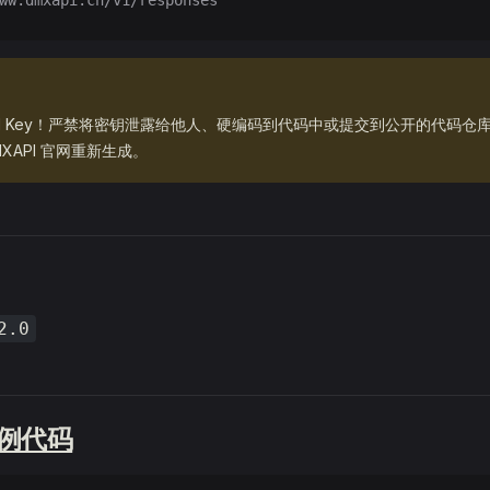
ww.dmxapi.cn/v1/responses
PI Key！严禁将密钥泄露给他人、硬编码到代码中或提交到公开的代码仓
XAPI 官网重新生成。
2.0
示例代码