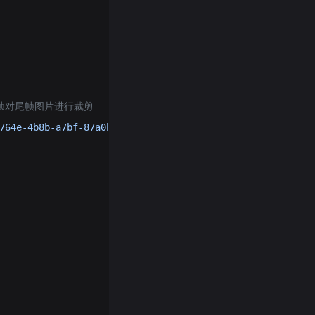
首帧对尾帧图片进行裁剪
764e-4b8b-a7bf-87a0bd898575.jpeg"
,