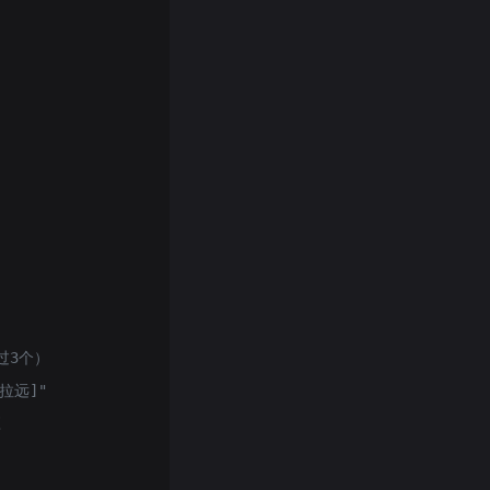
过3个）
拉远]"
应