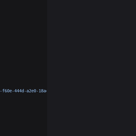
-f60e-444d-a2e0-18ae743add33.jpeg"
,