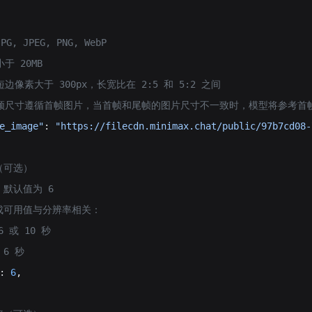
：
G, JPEG, PNG, WebP
小于 20MB
：短边像素大于 300px，长宽比在 2:5 和 5:2 之间
 生成视频尺寸遵循首帧图片，当首帧和尾帧的图片尺寸不一致时，模型将参考
e_image"
: 
"https://filecdn.minimax.chat/public/97b7cd08-
长（可选）
，默认值为 6
生成可用值与分辨率相关：
：6 或 10 秒
P：6 秒
: 
6
,