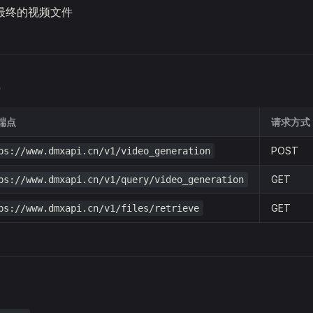
取最终的视频文件
端点
请求方式
POST
ps://www.dmxapi.cn/v1/video_generation
GET
ps://www.dmxapi.cn/v1/query/video_generation
GET
ps://www.dmxapi.cn/v1/files/retrieve