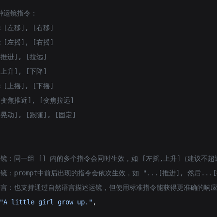
5种运镜指令：
：[左移], [右移]
：[左摇], [右摇]
[推进], [拉远]
[上升], [下降]
：[上摇], [下摇]
：[变焦推近], [变焦拉远]
[晃动], [跟随], [固定]
：
组合运镜：同一组 [] 内的多个指令会同时生效，如 [左摇,上升]（建议不超
序运镜：prompt中前后出现的指令会依次生效，如 "...[推进], 然后...[
 自然语言：也支持通过自然语言描述运镜，但使用标准指令能获得更准确的响
"A little girl grow up."
,