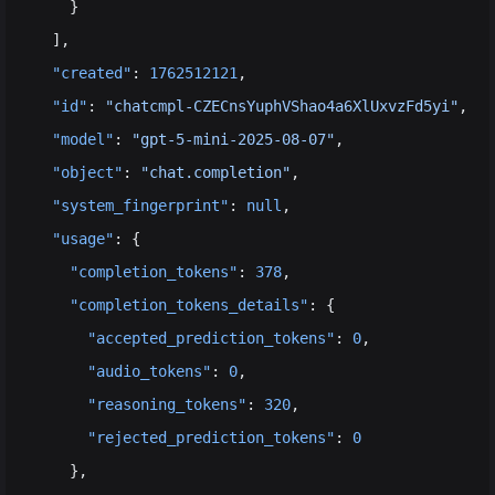
    }
  ],
  "created"
: 
1762512121
,
  "id"
: 
"chatcmpl-CZECnsYuphVShao4a6XlUxvzFd5yi"
,
  "model"
: 
"gpt-5-mini-2025-08-07"
,
  "object"
: 
"chat.completion"
,
  "system_fingerprint"
: 
null
,
  "usage"
: {
    "completion_tokens"
: 
378
,
    "completion_tokens_details"
: {
      "accepted_prediction_tokens"
: 
0
,
      "audio_tokens"
: 
0
,
      "reasoning_tokens"
: 
320
,
      "rejected_prediction_tokens"
: 
0
    },