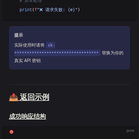
    # 异常处理
    print
(
f
"❌ 请求失败: 
{
e
}
"
)
提示
实际使用时请将
sk-
替换为你的
**********************************
真实 API 密钥
📤 返回示例
成功响应结构
json