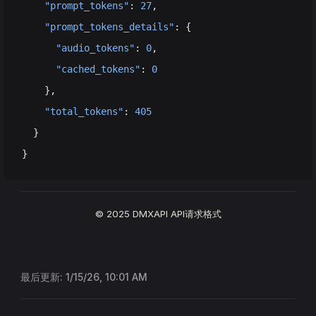
    "prompt_tokens"
: 
27
,
    "prompt_tokens_details"
: {
      "audio_tokens"
: 
0
,
      "cached_tokens"
: 
0
    },
    "total_tokens"
: 
405
  }
}
© 2025 DMXAPI API请求格式
最后更新:
1/15/26, 10:01 AM