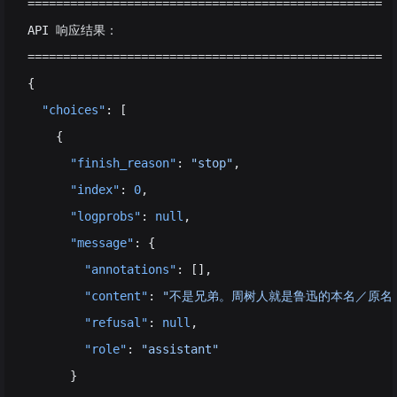
==================================================
API 响应结果：
==================================================
{
  "choices"
: [
    {
      "finish_reason"
: 
"stop"
,
      "index"
: 
0
,
      "logprobs"
: 
null
,
      "message"
: {
        "annotations"
: [],
        "content"
: 
"不是兄弟。周树人就是鲁迅的本名／原名，
        "refusal"
: 
null
,
        "role"
: 
"assistant"
      }