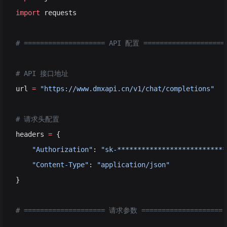
import
 requests
# ==================== API 配置 ====================
# API 接口地址
url 
=
 "https://www.dmxapi.cn/v1/chat/completions"
# 请求头配置
headers 
=
 {
    "Authorization"
: 
"sk-***************************
    "Content-Type"
: 
"application/json"
}
# ==================== 请求参数 ====================