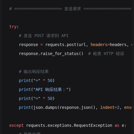
# ==================== 发送请求 ====================
try
:
    # 发送 POST 请求到 API
    response 
=
 requests.post(url, 
headers
=
headers, 
d
    response.raise_for_status()  
# 检查 HTTP 错误
    # 输出响应结果
    print
(
"="
 *
 50
)
    print
(
"API 响应结果："
)
    print
(
"="
 *
 50
)
    print
(json.dumps(response.json(), 
indent
=
2
, 
ensu
except
 requests.exceptions.RequestException 
as
 e: