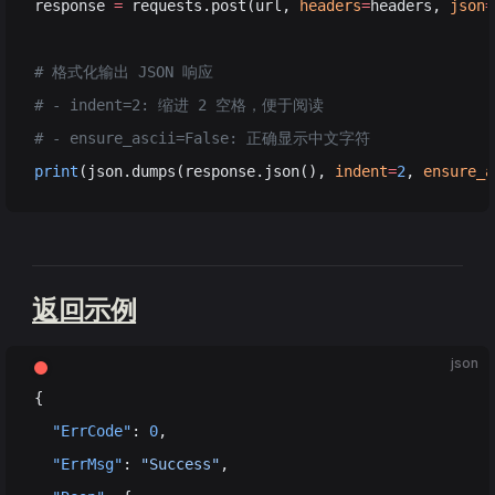
response 
=
 requests.post(url, 
headers
=
headers, 
json
=
# 格式化输出 JSON 响应
# - indent=2: 缩进 2 空格，便于阅读
# - ensure_ascii=False: 正确显示中文字符
print
(json.dumps(response.json(), 
indent
=
2
, 
ensure_a
返回示例
json
{
  "ErrCode"
: 
0
,
  "ErrMsg"
: 
"Success"
,