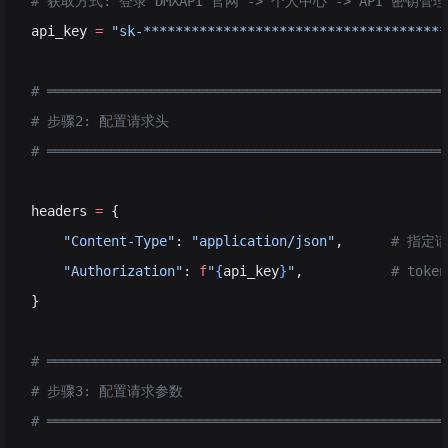
# 获取方式: 登录 DMXAPI 官网 -> 个人中心 -> API 密钥管理
api_key 
=
 "sk-**************************************
# ══════════════════════════════════════════════════
# 步骤2: 配置请求头
# ══════════════════════════════════════════════════
headers 
=
 {
    "Content-Type"
: 
"application/json"
,      
# 指定请
    "Authorization"
: 
f
"
{
api_key
}
"
,           
# tok
}
# ══════════════════════════════════════════════════
# 步骤3: 配置请求参数
# ══════════════════════════════════════════════════