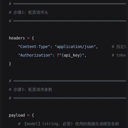
# ══════════════════════════════════════════════════
# 步骤2: 配置请求头
# ══════════════════════════════════════════════════
headers 
=
 {
    "Content-Type"
: 
"application/json"
,      
# 指定请
    "Authorization"
: 
f
"
{
api_key
}
"
,           
# tok
}
# ══════════════════════════════════════════════════
# 步骤3: 配置请求参数
# ══════════════════════════════════════════════════
payload 
=
 {
    # 【model】(string, 必需) 使用的视频生成模型名称