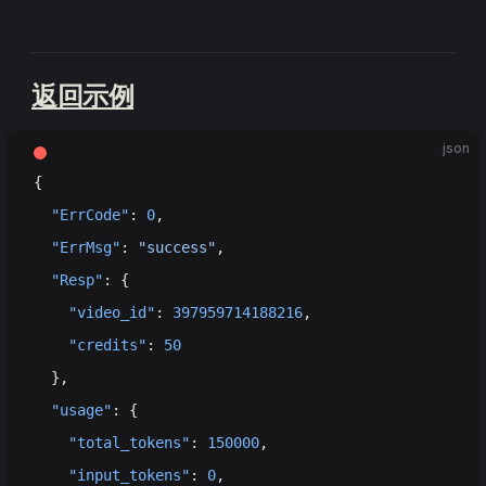
返回示例
json
{
  "ErrCode"
: 
0
,
  "ErrMsg"
: 
"success"
,
  "Resp"
: {
    "video_id"
: 
397959714188216
,
    "credits"
: 
50
  },
  "usage"
: {
    "total_tokens"
: 
150000
,
    "input_tokens"
: 
0
,