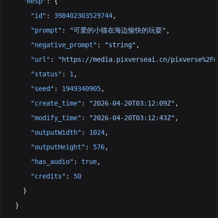
  "Resp"
: {
    "id"
: 
398402303529744
,
    "prompt"
: 
"可爱的小猫在海边愉快的玩耍"
,
    "negative_prompt"
: 
"string"
,
    "url"
: 
"https://media.pixverseai.cn/pixverse%2Fm
    "status"
: 
1
,
    "seed"
: 
1949340905
,
    "create_time"
: 
"2026-04-20T03:12:09Z"
,
    "modify_time"
: 
"2026-04-20T03:12:43Z"
,
    "outputWidth"
: 
1024
,
    "outputHeight"
: 
576
,
    "has_audio"
: 
true
,
    "credits"
: 
50
  }
}