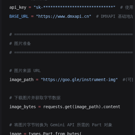
api_key 
=
 "sk-*****************************"
  # 使
BASE_URL
 =
 "https://www.dmxapi.cn"
  # DMXAPI 基础地址
# ==================================================
# 图片准备
# ==================================================
# 图片来源 URL
image_path 
=
 "https://goo.gle/instrument-img"
  #(
# 下载图片并获取字节数据
image_bytes 
=
 requests.get(image_path).content
# 将图片字节转换为 Gemini API 所需的 Part 对象
image 
=
 types.Part.from_bytes(