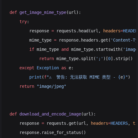
def
 get_image_mime_type
(url):
    try
:
        response 
=
 requests.head(url, 
headers
=
HEADER
        mime_type 
=
 response.headers.get(
'Content-Ty
        if
 mime_type 
and
 mime_type.startswith(
'image
            return
 mime_type.split(
';'
)[
0
].strip()
    except
 Exception
 as
 e:
        print
(
f
"⚠️  警告: 无法获取 MIME 类型 - 
{
e
}
"
)
    return
 "image/jpeg"
def
 download_and_encode_image
(url):
    response 
=
 requests.get(url, 
headers
=
HEADERS
, 
ti
    response.raise_for_status()