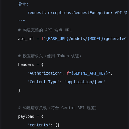
    异常:
        requests.exceptions.RequestException: A
    """
    # 构建完整的 API 端点 URL
    api_url 
=
 f
"
{BASE_URL}
/models/
{MODEL}
:generateCo
    # 设置请求头（使用 Token 认证）
    headers 
=
 {
        "Authorization"
: 
f
"
{GEMINI_API_KEY}
"
,
        "Content-Type"
: 
"application/json"
    }
    # 构建请求负载（符合 Gemini API 规范）
    payload 
=
 {
        "contents"
: [{