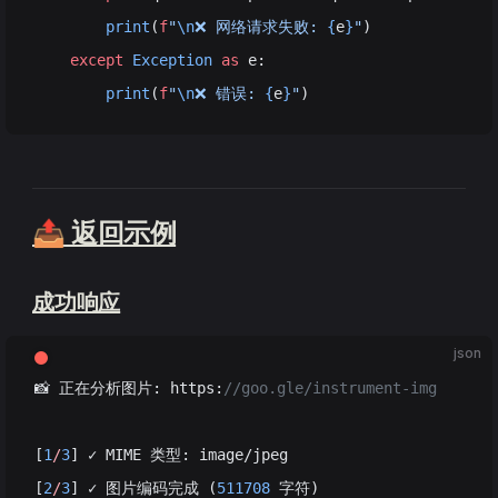
        print
(
f
"
\n
❌ 网络请求失败: 
{
e
}
"
)
    except
 Exception
 as
 e:
        print
(
f
"
\n
❌ 错误: 
{
e
}
"
)
📤 返回示例
成功响应
json
📸 正在分析图片: https:
//goo.gle/instrument-img
[
1
/
3
] ✓ MIME 类型: image/jpeg
[
2
/
3
] ✓ 图片编码完成 (
511708
 字符)