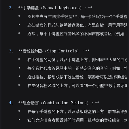
2
.  **手动键盘（Manual Keyboards）：**
    *   图片中央有**四排手键盘**，每一排都称为一个“手键盘”
    *   这些键盘的样式与钢琴键盘类似，有黑白键，用于用手
    *   通常，每个手键盘控制管风琴的不同声部或音区（例如，大管风
3
.  **音栓控制器（Stop Controls）：**
    *   在手键盘的两侧，以及手键盘上方，排列着**大量的白
    *   每个音栓代表管风琴中的一组特定音色的音管（例如
    *   通过推拉、拨动或按下这些音栓，演奏者可以选择和
    *   在左侧音栓区域的上方，可以看到一个小型**数字显示屏
4
.  **组合活塞（Combination Pistons）：**
    *   在每个手键盘的下方，以及踏板键盘的上方，散布着许多*
    *   它们允许演奏者预设并即时调用一组特定的音栓组合