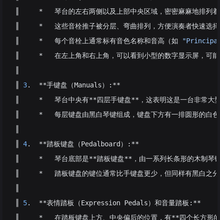
║     *   琴台的左右两侧以及上部中央区域，密密麻麻地排
║     *   这些音栓推子被分层、弯曲排列，方便演奏者快速选
║     *   每个音栓上通常标有音色名称和音高（如 
"Principa
║     *   在左上角和右上角，可以看到小型的数字显示屏，
║
║ 
3
.  **手键盘（Manuals）:**
║     *   琴台中央有**四层手键盘**，这表明这是一台非
║     *   每层键盘由黑白琴键组成，键盘下方有一排圆形的白色
║
║ 
4
.  **踏板键盘（Pedalboard）:**
║     *   琴台底部是**踏板键盘**，由一系列长条形的
║     *   踏板键盘的键位通常比手键盘更少，但同样有黑白之
║
║ 
5
.  **表情踏板（Expression Pedals）和音量踏板:**
║     *   在踏板键盘上方、中央偏后的位置，有**四个长方形