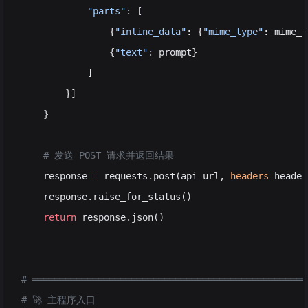
            "parts"
: [
                {
"inline_data"
: {
"mime_type"
: mime_t
                {
"text"
: prompt}
            ]
        }]
    }
    # 发送 POST 请求并返回结果
    response 
=
 requests.post(api_url, 
headers
=
header
    response.raise_for_status()
    return
 response.json()
# ══════════════════════════════════════════════════
# 🚀 主程序入口