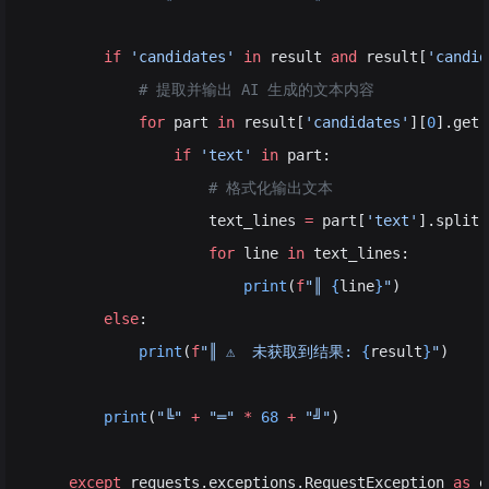
        if
 'candidates'
 in
 result 
and
 result[
'candid
            # 提取并输出 AI 生成的文本内容
            for
 part 
in
 result[
'candidates'
][
0
].get(
                if
 'text'
 in
 part:
                    # 格式化输出文本
                    text_lines 
=
 part[
'text'
].split(
                    for
 line 
in
 text_lines:
                        print
(
f
"║ 
{
line
}
"
)
        else
:
            print
(
f
"║ ⚠️  未获取到结果: 
{
result
}
"
)
        print
(
"╚"
 +
 "═"
 *
 68
 +
 "╝"
)
    except
 requests.exceptions.RequestException 
as
 e