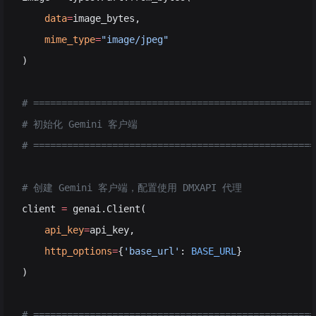
    data
=
image_bytes,
    mime_type
=
"image/jpeg"
)
# ==================================================
# 初始化 Gemini 客户端
# ==================================================
# 创建 Gemini 客户端，配置使用 DMXAPI 代理
client 
=
 genai.Client(
    api_key
=
api_key,
    http_options
=
{
'base_url'
: 
BASE_URL
}
)
# ==================================================