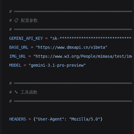
# ══════════════════════════════════════════════════
# 📋 配置参数
# ══════════════════════════════════════════════════
GEMINI_API_KEY
 =
 "sk-*******************************
BASE_URL
 =
 "https://www.dmxapi.cn/v1beta"
          
IMG_URL
 =
 "https://www.w3.org/People/mimasa/test/img
MODEL
 =
 "gemini-3.1-pro-preview"
                   
# ══════════════════════════════════════════════════
# 🔧 工具函数
# ══════════════════════════════════════════════════
HEADERS
 =
 {
"User-Agent"
: 
"Mozilla/5.0"
}