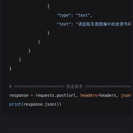
                {
                    "type"
: 
"text"
,
                    "text"
: 
"请提取车票图像中的发票号码、车
                }
            ]
        }
    ]
}
# ===================== 发送请求 ====================
response 
=
 requests.post(url, 
headers
=
headers, 
json
=
print
(response.json())