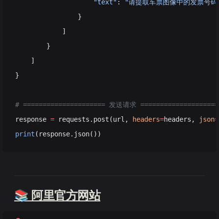
                    "text"
: 
"请提取车票图像中的发票号码、车
                }
            ]
        }
    ]
}
# ===================== 发送请求 ====================
response 
=
 requests.post(url, 
headers
=
headers, 
json
=
print
(response.json())
📚 阿里官方网站