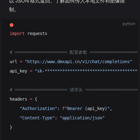
以 JSON 格式返回。了解如何传入本地文件和图像限
制。
python
import
 requests
# ===================== 配置参数 ====================
url 
=
 "https://www.dmxapi.cn/v1/chat/completions"
api_key 
=
 "sk-**************************************
# ===================== 请求头 =====================
headers 
=
 {
    "Authorization"
: 
f
"Bearer 
{
api_key
}
"
,
    "Content-Type"
: 
"application/json"
}