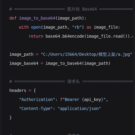
# ===================== 图片转 Base64 ===============
def
 image_to_base64
(image_path):
    with
 open
(image_path, 
"rb"
) 
as
 image_file:
        return
 base64.b64encode(image_file.read()).d
image_path 
=
 "C:/Users/15664/Desktop/模型上架/a.jpg"
image_base64 
=
 image_to_base64(image_path)
# ===================== 请求头 =====================
headers 
=
 {
    "Authorization"
: 
f
"Bearer 
{
api_key
}
"
,
    "Content-Type"
: 
"application/json"
}