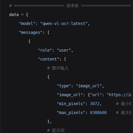
# ===================== 请求体 =====================
data 
=
 {
    "model"
: 
"qwen-vl-ocr-latest"
,
    "messages"
: [
        {
            "role"
: 
"user"
,
            "content"
: [
                # 图片输入
                {
                    "type"
: 
"image_url"
,
                    "image_url"
: {
"url"
: 
"https://im
                    "min_pixels"
: 
3072
,      
# 最小
                    "max_pixels"
: 
8388608
    # 最大
                },
                # 提示词