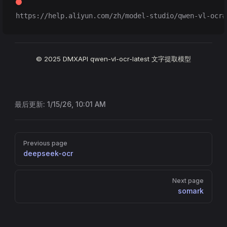
https://help.aliyun.com/zh/model-studio/qwen-vl-ocr#
© 2025 DMXAPI qwen-vl-ocr-latest 文字提取模型
最后更新:
1/15/26, 10:01 AM
Pager
Previous page
deepseek-ocr
Next page
somark