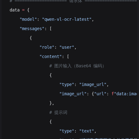
# ===================== 请求体 =====================
data 
=
 {
    "model"
: 
"qwen-vl-ocr-latest"
,
    "messages"
: [
        {
            "role"
: 
"user"
,
            "content"
: [
                # 图片输入（Base64 编码）
                {
                    "type"
: 
"image_url"
,
                    "image_url"
: {
"url"
: 
f
"data:imag
                },
                # 提示词
                {
                    "type"
: 
"text"
,