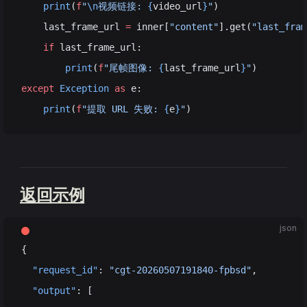
    print
(
f
"
\n
视频链接: 
{
video_url
}
"
)
    last_frame_url 
=
 inner[
"content"
].get(
"last_fram
    if
 last_frame_url:
        print
(
f
"尾帧图像: 
{
last_frame_url
}
"
)
except
 Exception
 as
 e:
    print
(
f
"提取 URL 失败: 
{
e
}
"
)
返回示例
json
{
  "request_id"
: 
"cgt-20260507191840-fpbsd"
,
  "output"
: [