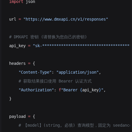
import
 json
url 
=
 "https://www.dmxapi.cn/v1/responses"
# DMXAPI 密钥 (请替换为您自己的密钥)
api_key 
=
 "sk-**************************************
headers 
=
 {
    "Content-Type"
: 
"application/json"
,
    # 获取结果接口使用 Bearer 认证方式
    "Authorization"
: 
f
"Bearer 
{
api_key
}
"
,
}
payload 
=
 {
    # 【model】(string, 必填) 查询模型，固定为 seedance-