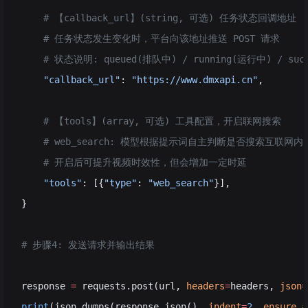
    # 【callback_url】(string, 可选) 任务状态回调地址
    # 任务状态发生变化时，平台向该地址推送 POST 请求
    # 状态说明: queued(排队中) / running(运行中) / succ
    "callback_url"
: 
"https://www.dmxapi.cn"
,
    # 【tools】(array, 可选) 工具配置，开启联网搜索
    # web_search: 模型根据提示词自主判断是否搜索互联
    # 开启后可提升视频时效性，但会增加一定时延
    "tools"
: [{
"type"
: 
"web_search"
}],
}
# 步骤4: 发送请求并输出结果
response 
=
 requests.post(url, 
headers
=
headers, 
json
=
print
(json.dumps(response.json(), 
indent
=
2
, 
ensure_a