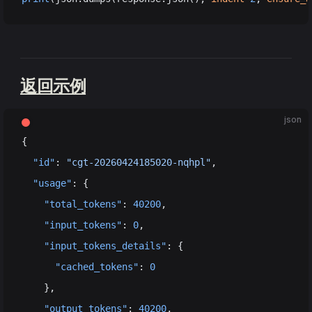
返回示例
json
{
  "id"
: 
"cgt-20260424185020-nqhpl"
,
  "usage"
: {
    "total_tokens"
: 
40200
,
    "input_tokens"
: 
0
,
    "input_tokens_details"
: {
      "cached_tokens"
: 
0
    },
    "output_tokens"
: 
40200
,