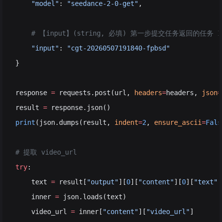
    "model"
: 
"seedance-2-0-get"
,
    # 【input】(string, 必填) 第一步提交任务返回的任务 I
    "input"
: 
"cgt-20260507191840-fpbsd"
}
response 
=
 requests.post(url, 
headers
=
headers, 
json
=
result 
=
 response.json()
print
(json.dumps(result, 
indent
=
2
, 
ensure_ascii
=
Fals
# 提取 video_url
try
:
    text 
=
 result[
"output"
][
0
][
"content"
][
0
][
"text"
]
    inner 
=
 json.loads(text)
    video_url 
=
 inner[
"content"
][
"video_url"
]