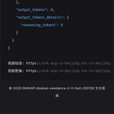
    },
    "output_tokens"
: 
0
,
    "output_tokens_details"
: {
      "reasoning_tokens"
: 
0
    }
  }
}
视频链接: https:
//ark-acg-cn-beijing.tos-cn-beijing.v
尾帧图像: https:
//ark-acg-cn-beijing.tos-cn-beijing.v
© 2026 DMXAPI doubao-seedance-2-0-fast-260128 文生视
频