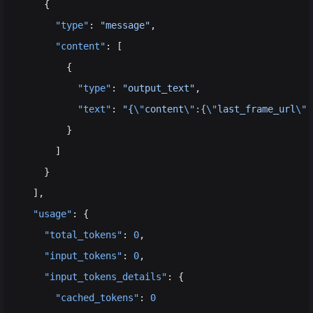
    {
      "type"
: 
"message"
,
      "content"
: [
        {
          "type"
: 
"output_text"
,
          "text"
: 
"{
\"
content
\"
:{
\"
last_frame_url
\"
:
        }
      ]
    }
  ],
  "usage"
: {
    "total_tokens"
: 
0
,
    "input_tokens"
: 
0
,
    "input_tokens_details"
: {
      "cached_tokens"
: 
0