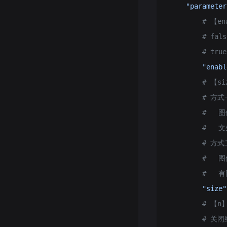
    "parameter
        # 【e
        # 
        # 
        "enabl
        # 
        #
        #   
        #   
        # 
        #  
        #
        "size"
        # 【
        # 