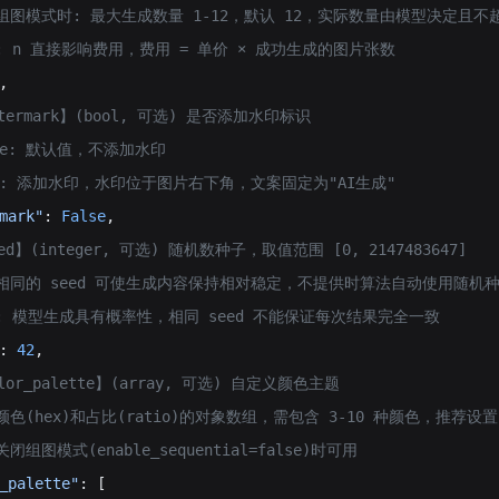
 开启组图模式时: 最大生成数量 1-12，默认 12，实际数量由模型决定且不
注意: n 直接影响费用，费用 = 单价 × 成功生成的图片张数
,
watermark】(bool, 可选) 是否添加水印标识
alse: 默认值，不添加水印
true: 添加水印，水印位于图片右下角，文案固定为"AI生成"
mark"
: 
False
,
seed】(integer, 可选) 随机数种子，取值范围 [0, 2147483647]
 使用相同的 seed 可使生成内容保持相对稳定，不提供时算法自动使用随机
 注意: 模型生成具有概率性，相同 seed 不能保证每次结果完全一致
: 
42
,
color_palette】(array, 可选) 自定义颜色主题
包含颜色(hex)和占比(ratio)的对象数组，需包含 3-10 种颜色，推荐设置
在关闭组图模式(enable_sequential=false)时可用
_palette"
: [