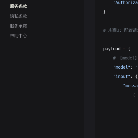
    "Authoriza
服务条款
}
隐私条款
服务承诺
# 步骤3: 配置
帮助中心
payload 
=
 {
    # 【mode
    "model"
: 
"
    "input"
: {
        "messa
            {
           
              
              
           