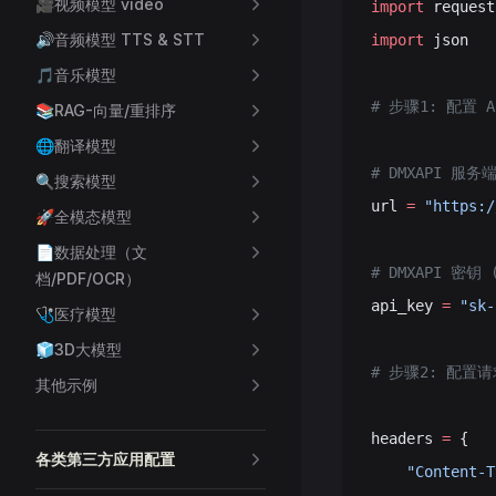
🎥视频模型 video
import
 request
🔊️音频模型 TTS & STT
import
 json
🎵音乐模型
# 步骤1: 配置 
📚RAG-向量/重排序
🌐翻译模型
# DMXAPI 服
🔍搜索模型
url 
=
 "https:/
🚀全模态模型
📄数据处理（文
# DMXAPI 密
档/PDF/OCR）
api_key 
=
 "sk-
🩺医疗模型
🧊3D大模型
# 步骤2: 配置
其他示例
headers 
=
 {
各类第三方应用配置
    "Content-T