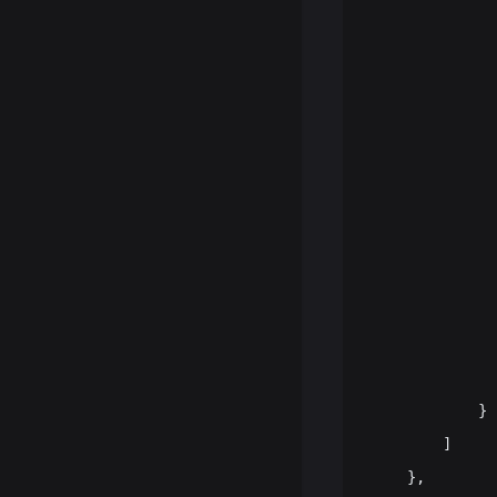
           
           
            
          
            
             
              
              
           
         
              
              
            }
        ]
    },