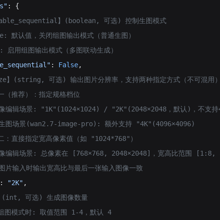
s"
: {
nable_sequential】(boolean, 可选) 控制生图模式
false: 默认值，关闭组图输出模式（普通生图）
true: 启用组图输出模式（多图联动生成）
e_sequential"
: 
False
,
【size】(string, 可选) 输出图片分辨率，支持两种指定方式（不可混用
 方式一（推荐）：指定规格档位
图像编辑场景: "1K"(1024×1024) / "2K"(2048×2048，默认)，不支持
文生图场景(wan2.7-image-pro): 额外支持 "4K"(4096×4096)
方式二：直接指定宽高像素值（如 "1024*768"）
 图像编辑场景: 总像素在 [768×768, 2048×2048]，宽高比范围 [1:8, 
   有图片输入时输出宽高比与最后一张输入图像一致
: 
"2K"
,
n】(int, 可选) 生成图像数量
关闭组图模式时: 取值范围 1-4，默认 4