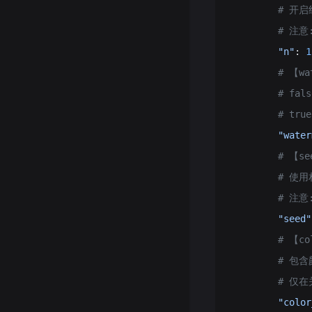
        #
        # 
        "n"
: 
1
        # 【
        # f
        # 
        "water
        # 【
        #
        #
        "seed"
        # 【
        # 
        # 仅
        "color