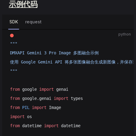
示例代码
SDK
request
python
"""
DMXAPI Gemini 3 Pro Image 多图融合示例
使用 Google Gemini API 将多张图像融合生成新图像，并保存到
"""
from
 google 
import
 genai
from
 google.genai 
import
 types
from
 PIL
 import
 Image
import
 os
from
 datetime 
import
 datetime