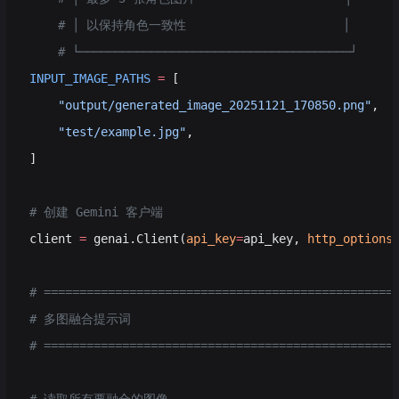
    # │ 以保持角色一致性                      │
    # └──────────────────────────────────────┘
INPUT_IMAGE_PATHS
 =
 [
    "output/generated_image_20251121_170850.png"
,  
    "test/example.jpg"
,
]
# 创建 Gemini 客户端
client 
=
 genai.Client(
api_key
=
api_key, 
http_options
# =================================================
# 多图融合提示词
# =================================================